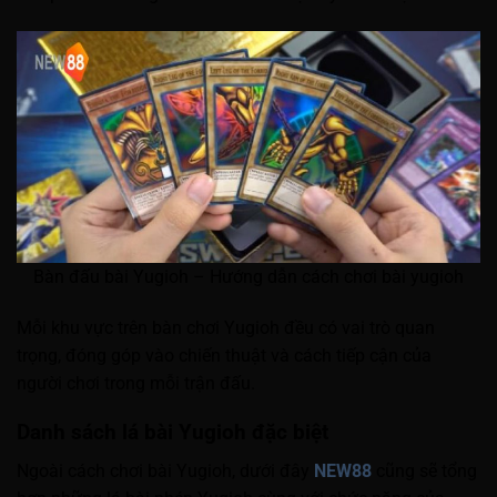
Bàn đấu bài Yugioh – Hướng dẫn cách chơi bài yugioh
Mỗi khu vực trên bàn chơi Yugioh đều có vai trò quan
trọng, đóng góp vào chiến thuật và cách tiếp cận của
người chơi trong mỗi trận đấu.
Danh sách lá bài Yugioh đặc biệt
Ngoài cách chơi bài Yugioh, dưới đây
NEW88
cũng sẽ tổng