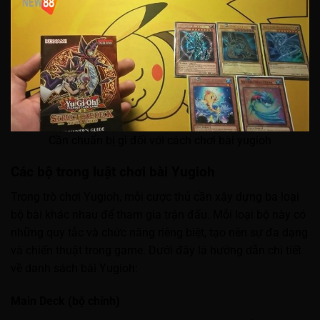
Cần chuẩn bị gì đối với cách chơi bài yugioh
Các bộ trong luật chơi bài Yugioh
Trong trò chơi Yugioh, mỗi cược thủ cần xây dựng ba loại
bộ bài khác nhau để tham gia trận đấu. Mỗi loại bộ này có
những quy tắc và chức năng riêng biệt, tạo nên sự đa dạng
và chiến thuật trong game. Dưới đây là hướng dẫn chi tiết
về danh sách bài Yugioh:
Main Deck (bộ chính)