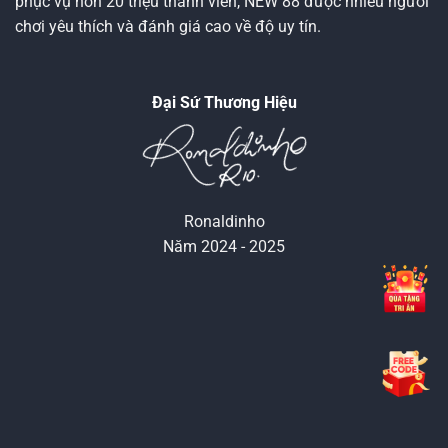
phục vụ hơn 20 triệu thành viên, NEW 88 được nhiều người
chơi yêu thích và đánh giá cao về độ uy tín.
Đại Sứ Thương Hiệu
Ronaldinho
Năm 2024 - 2025