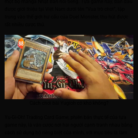
một bộ manga Nhật Bản nổi tiếng. Tựa game này, ban đầu
được giới thiệu tại Việt Nam dưới tên “Vua trò chơi”, tập
trung vào thế giới hư cấu của Duel Monster, thu hút được
rất nhiều cược thủ.
Cách chơi bài Yugioh có khó không?
Yu-Gi-Oh! Trading Card Game, phiên bản thực tế của tựa
game này, là ván cược nơi hai người cạnh tranh nhau bằng
cách sử dụng bộ riêng biệt của mình, với mục tiêu là làm