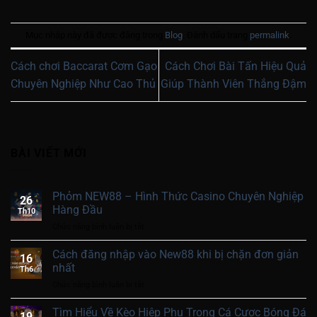
Mục nhập này đã được đăng trong
Blog
. Đánh dấu trang
permalink
.
Cách chơi Baccarat Cơm Gạo
Cách Chơi Bài Tấn Hiệu Quả
Chuyên Nghiệp Như Cao Thủ
Giúp Thành Viên Thắng Đậm
BÀI VIẾT MỚI
Phỏm NEW88 – Hình Thức Casino Chuyên Nghiệp
26
Hàng Đầu
Th10
ở
Chức năng bình luận bị tắt
Phỏm
NEW88
Cách đăng nhập vào New88 khi bị chặn đơn giản
16
–
nhất
Th6
Hình
ở
Chức năng bình luận bị tắt
Thức
Cách
Casino
đăng
Tìm Hiểu Về Kèo Hiệp Phụ Trong Cá Cược Bóng Đá
Chuyên
19