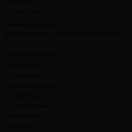
Skill Drain
Solemn Warning
Lá bài dung hợp Yugioh
Những lá bài hồi sinh trong Yugioh điển hình phải kể đến
như:
Parallel World Fusion
Dragon’s Mirror
Frightfur March
Super Polymerization
Shaddoll Fusion
Gem-Knight Fusion
Odd-Eyes Fusion
Invocation