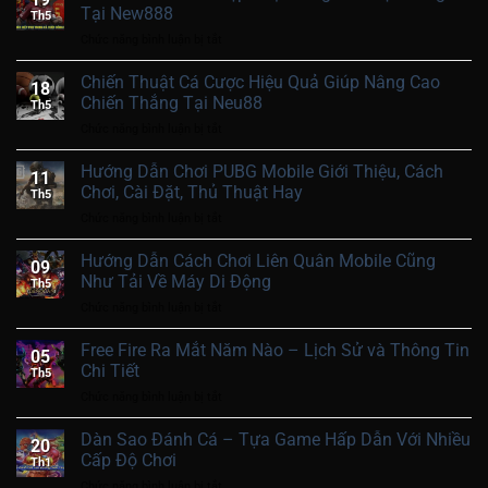
nhập
Nghiệp
Tại New888
Th5
vào
Hàng
ở
Chức năng bình luận bị tắt
New88
Đầu
Tìm
khi
Hiểu
Chiến Thuật Cá Cược Hiệu Quả Giúp Nâng Cao
bị
18
Về
chặn
Chiến Thắng Tại Neu88
Th5
Kèo
đơn
ở
Chức năng bình luận bị tắt
Hiệp
giản
Chiến
Phụ
nhất
Thuật
Hướng Dẫn Chơi PUBG Mobile Giới Thiệu, Cách
Trong
11
Cá
Cá
Chơi, Cài Đặt, Thủ Thuật Hay
Th5
Cược
Cược
ở
Chức năng bình luận bị tắt
Hiệu
Bóng
Hướng
Quả
Đá
Dẫn
Hướng Dẫn Cách Chơi Liên Quân Mobile Cũng
Giúp
Tại
09
Chơi
Nâng
Như Tải Về Máy Di Động
New888
Th5
PUBG
Cao
ở
Chức năng bình luận bị tắt
Mobile
Chiến
Hướng
Giới
Thắng
Dẫn
Free Fire Ra Mắt Năm Nào – Lịch Sử và Thông Tin
Thiệu,
Tại
05
Cách
Cách
Chi Tiết
Neu88
Th5
Chơi
Chơi,
ở
Chức năng bình luận bị tắt
Liên
Cài
Free
Quân
Đặt,
Fire
Dàn Sao Đánh Cá – Tựa Game Hấp Dẫn Với Nhiều
Mobile
Thủ
20
Ra
Cũng
Cấp Độ Chơi
Thuật
Th1
Mắt
Như
Hay
ở
Chức năng bình luận bị tắt