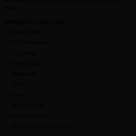
hợp những lá bài phép Yugioh cùng với chức năng của
chúng:
Những lá bài Yugioh bị cấm
Magic Cylinder
Gold Sarcophagus
Soul Charge
Foolish Burial
Megamorph
Jinzo
Honest
Reckless Greed
Limiter Removal
The Deck Devastation Virus