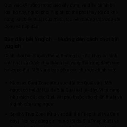
Qua việc kỹ lưỡng trong việc xây dựng và điều chỉnh ba
loại bộ này, người chơi Yugioh có thể phát huy tối đa khả
năng và chiến thuật của mình, tạo nên những trận đấu sôi
động và hấp dẫn.
Bàn đấu bài Yugioh – Hướng dẫn cách chơi bài
yugioh
Cách chơi bài Yugioh thông thường bàn đấu này có hình
chữ nhật và được chia thành hai vùng đối xứng dành cho
hai cược thủ. Mỗi vùng bao gồm các khu vực chính sau:
Monster Card Zone (Khu vực đặt thẻ Quái vật): Mỗi
người có thể đặt tối đa 5 lá Quái vật tại đây. Vị trí cũng
như cách đặt các Quái vật phụ thuộc vào chiến thuật và
ý định của từng người.
Spell & Trap Zone (Khu vực đặt thẻ Phép thuật và Cạm
bẫy): Nơi này cũng giới hạn ở tối đa 5 lá Phép thuật và