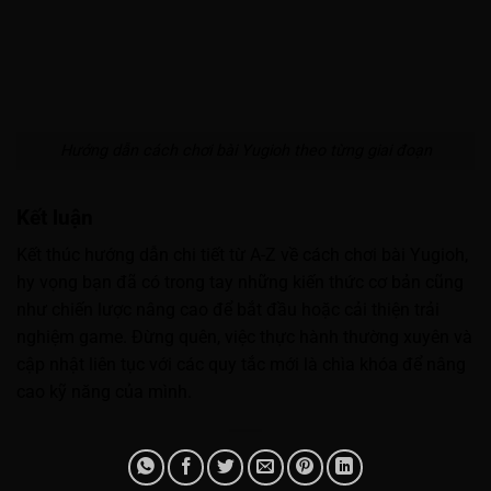
Hướng dẫn cách chơi bài Yugioh theo từng giai đoạn
Kết luận
Kết thúc hướng dẫn chi tiết từ A-Z về cách chơi bài Yugioh,
hy vọng bạn đã có trong tay những kiến thức cơ bản cũng
như chiến lược nâng cao để bắt đầu hoặc cải thiện trải
nghiệm game. Đừng quên, việc thực hành thường xuyên và
cập nhật liên tục với các quy tắc mới là chìa khóa để nâng
cao kỹ năng của mình.