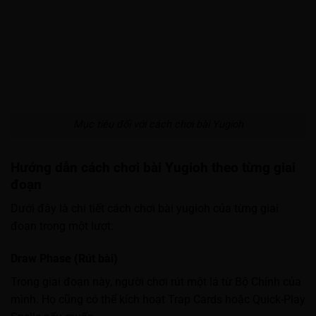
Mục tiêu đối với cách chơi bài Yugioh
Hướng dẫn cách chơi bài Yugioh theo từng giai
đoạn
Dưới đây là chi tiết cách chơi bài yugioh của từng giai
đoạn trong một lượt:
Draw Phase (Rút bài)
Trong giai đoạn này, người chơi rút một lá từ Bộ Chính của
mình. Họ cũng có thể kích hoạt Trap Cards hoặc Quick-Play