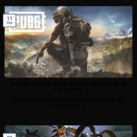
11
Th5
Hướng Dẫn Chơi PUBG Mobile Giới Thiệu, Cách Chơi, Cài Đặt,
Thủ Thuật Hay
PUBG Mobile là một trò chơi battle royale phổ biến trên điện
thoại di động. [...]