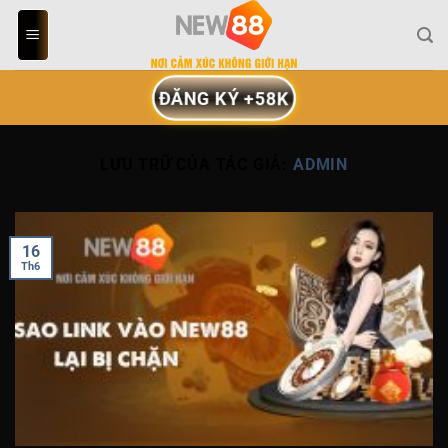
Chuyển
đến
nội
dung
ĐĂNG KÝ +58K
LƯU TRỮ CỦA TÁC GIẢ:
ADMIN
16
Th6