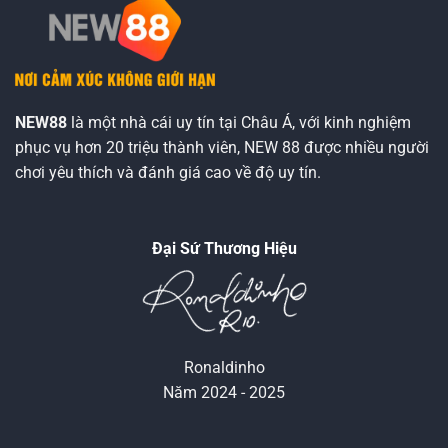
Tiềm
Năng
Của
Bạn
NEW88
là một nhà cái uy tín tại Châu Á, với kinh nghiệm
phục vụ hơn 20 triệu thành viên, NEW 88 được nhiều người
chơi yêu thích và đánh giá cao về độ uy tín.
Đại Sứ Thương Hiệu
Ronaldinho
Năm 2024 - 2025