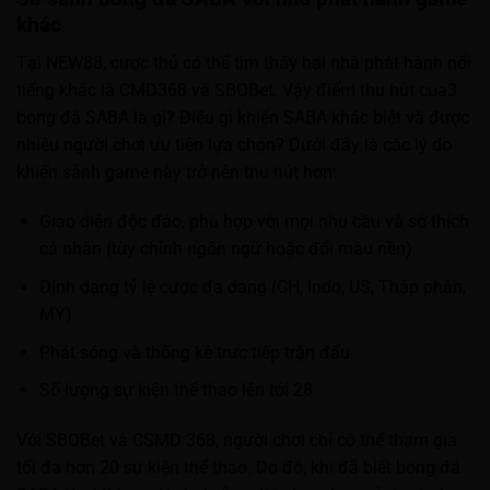
khác
Tại NEW88, cược thủ có thể tìm thấy hai nhà phát hành nổi
tiếng khác là CMD368 và SBOBet. Vậy điểm thu hút cua3
bóng đá SABA là gì? Điều gì khiến SABA khác biệt và được
nhiều người chơi ưu tiên lựa chọn? Dưới đây là các lý do
khiến sảnh game này trở nên thu hút hơn:
Giao diện độc đáo, phù hợp với mọi nhu cầu và sở thích
cá nhân (tùy chỉnh ngôn ngữ hoặc đổi màu nền)
Định dạng tỷ lệ cược đa dạng (CH, Indo, US, Thập phân,
MY)
Phát sóng và thống kê trực tiếp trận đấu
Số lượng sự kiện thể thao lên tới 28
Với SBOBet và CSMD 368, người chơi chỉ có thể tham gia
tối đa hơn 20 sự kiện thể thao. Do đó, khi đã biết bóng đá