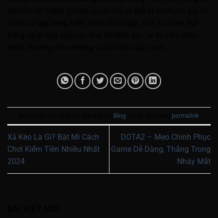
hữu ích về SABA Sports, cược thủ có thể tự tin tham gia cá
cược và tập trung kiếm thêm thu nhập. Hãy tự mình thử
bằng cách truy cập vào link NEW88, tạo tài khoản, nhận
phần thưởng chào mừng và bắt đầu đặt cược.
Mục nhập này đã được đăng trong
Blog
. Đánh dấu trang
permalink
.
Xả Kèo Là Gì? Bật Mí Cách
DOTA2 – Mẹo Chinh Phục
Chơi Kiếm Tiền Nhiều Nhất
Game Dễ Dàng, Thắng Trong
2024
Nháy Mắt
BÀI VIẾT MỚI