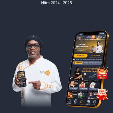
Năm 2024 - 2025